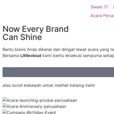
Everything you need, to plan
Sweet 17
Acara Peru
Search for product, service, ideas and more!
Now Every Brand
Can Shine
Pencarian Berkaitan
Bantu bisnis Anda dikenal dan diingat lewat acara yang t
Bersama
Littlecloud
kami bantu eksekusi sempurna setiap
Lihat Semua Hasil
Popular Searches
L
atau scroll kebawah untuk melihat katalog kami
Modern Intim