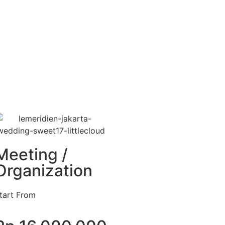
Meeting /
Organization
tart From