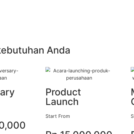
 kebutuhan Anda
ary
Product
Launch
Start From
S
00,000